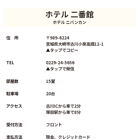
ホテル 二番館
ホテル ニバンカン
住 所
〒989-6224
宮城県大崎市古川小泉高畑12-1
▲タップでコピー
TEL
0229-24-5656
▲タップで発信
部屋数
15室
駐車場
20台
アクセス
古川ICから車で2分
塚目駅から車で8分
受付方法
フロント
支払方法
現金、クレジットカード