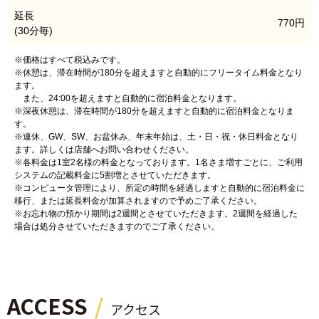
延長
770円
(30分毎)
※価格はすべて税込みです。
※休憩は、滞在時間が180分を超えますと自動的にフリータイム料金となり
ます。
また、24:00を超えますと自動的に宿泊料金となります。
※深夜休憩は、滞在時間が180分を超えますと自動的に宿泊料金となりま
す。
※連休、GW、SW、お盆休み、年末年始は、土・日・祝・休日料金となり
ます。詳しくは店舗へお問い合わせください。
※各料金は1室2名様の料金となっております。1名さま増すごとに、ご利用
システムの記載料金に5割増とさせていただきます。
※コンピュータ管理により、所定の時間を経過しますと自動的に宿泊料金に
移行、または延長料金が加算されますので予めご了承ください。
※お忘れ物の預かり期間は2週間とさせていただきます。2週間を経過した
場合は処分させていただきますのでご了承ください。
ACCESS
アクセス